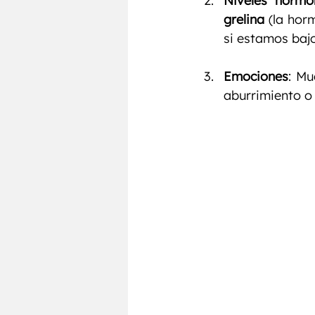
Niveles hormo
grelina
 (la hor
si estamos baj
Emociones
: Mu
aburrimiento o 