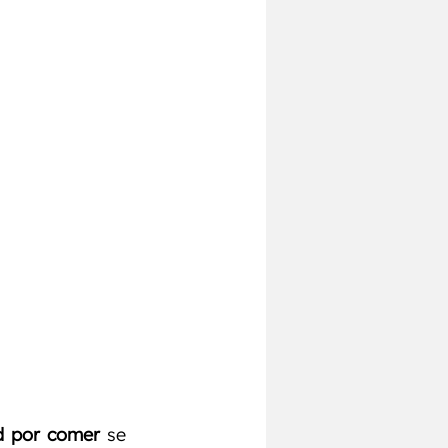
Pecho
Chest
d por comer
 se 