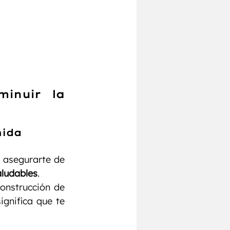
inuir la 
mida
 asegurarte de 
aludables
.
construcción de 
gnifica que te 