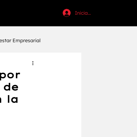
Iniciar sesión
estar Empresarial
uctividad
por
 de
tosi
Halloween
 la
Anabólicos