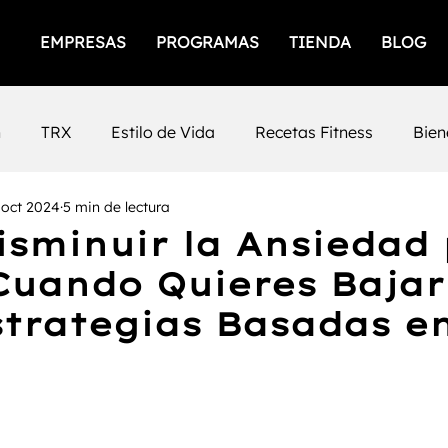
EMPRESAS
PROGRAMAS
TIENDA
BLOG
n
TRX
Estilo de Vida
Recetas Fitness
Bien
 oct 2024
5 min de lectura
icios
Empresas Saludables
Salud Mental
Prod
sminuir la Ansiedad 
uando Quieres Bajar
iento Femenino
Salud
gimnasios
San Luis Po
strategias Basadas en
Mental
Fuerza
Cafeina
Timing
Nutrición