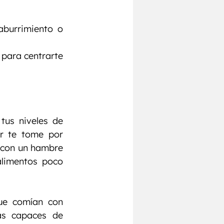
burrimiento o 
 para centrarte 
Mantener un horario regular de comidas puede ayudar a estabilizar tus niveles de 
r te tome por 
 con un hambre 
limentos poco 
ue comían con 
s capaces de 