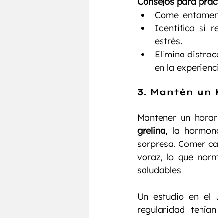
Consejos para pract
Come lentamen
Identifica si 
estrés.
Elimina distrac
en la experienc
3. 
Mantén un 
grelina
, la hormon
sorpresa. Comer ca
voraz, lo que nor
saludables.
Un estudio en el 
regularidad tení