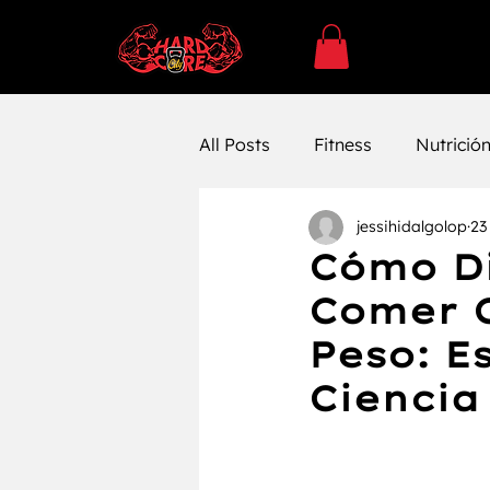
All Posts
Fitness
Nutrició
jessihidalgolop
23
SUPLEMENTACÓN
Ejerc
Cómo Di
Comer C
Entrenamiento
Entrenam
Peso: E
Ciencia
Farmacología
Bienestar 