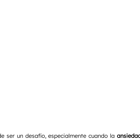
nto
Entrenamiento Personalizado
Entrenamiento
e ser un desafío, especialmente cuando la 
ansieda