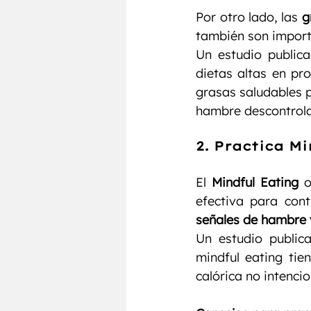
Por otro lado, las 
g
también son import
Un estudio publica
dietas altas en pro
grasas saludables p
hambre descontrol
2. 
Practica Mi
El 
Mindful Eating
 
efectiva para cont
señales de hambre 
Un estudio public
mindful eating tie
calórica no intenci