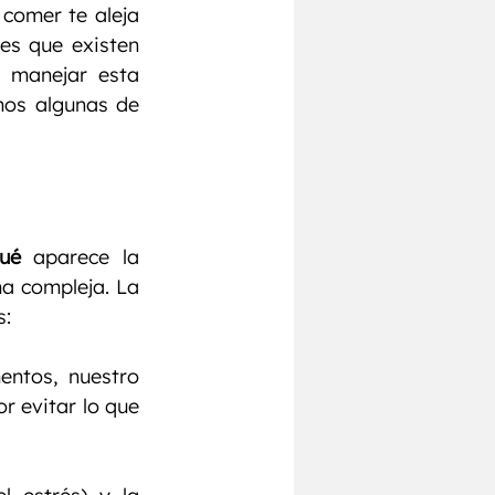
comer te aleja 
de tus objetivos de pérdida de peso, no estás solo. La buena noticia es que existen 
 manejar esta 
os algunas de 
ué
 aparece la 
ansiedad por comer. Nuestro cuerpo y mente están conectados de forma compleja. La 
s:
entos, nuestro 
 evitar lo que 