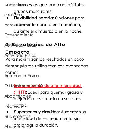
pre-entreno
compuestos que trabajan múltiples 
grupos musculares.
caafeína
Flexibilidad horaria:
 Opciones para 
entrenar temprano en la mañana, 
beta-alanina
durante el almuerzo o en la noche.
Entrenamiento
2. Estrategias de Alto 
Actividas Fisica
Impacto
Actividad Fisica
Para maximizar los resultados en poco 
Hombres
tiempo, Aaron utiliza técnicas avanzadas 
como:
Autonomía Física
Entrenamiento de alta intensidad 
El Hombre a los 40
(HIIT)
:
 Ideal para quemar grasa y 
Abdominales
mejorar la resistencia en sesiones 
cortas.
Péptidos
Superseries y circuitos:
 Aumentan la 
Suplementos
intensidad del entrenamiento sin 
prolongar la duración.
Abdominales