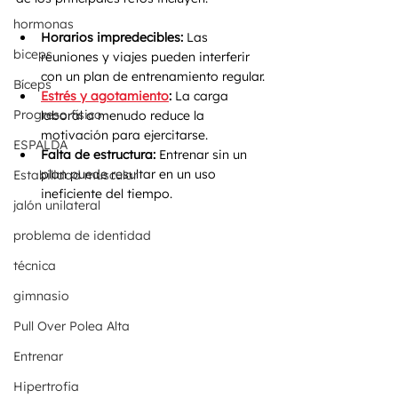
hormonas
Horarios impredecibles:
 Las 
biceps
reuniones y viajes pueden interferir 
con un plan de entrenamiento regular.
Bíceps
Estrés y agotamiento
:
 La carga 
Progreso físico
laboral a menudo reduce la 
motivación para ejercitarse.
ESPALDA
Falta de estructura:
 Entrenar sin un 
plan puede resultar en un uso 
Estabilidad muscular
ineficiente del tiempo.
jalón unilateral
problema de identidad
técnica
gimnasio
Pull Over Polea Alta
Entrenar
Hipertrofia