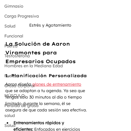
Gimnasio
Carga Progresiva
Estrès y Agotamiento 
Salud
Funcional
La Solución de Aaron 
Fuerza
Viramontes para 
Testosterona
Empresarios Ocupados
Hombres en la Mediana Edad
Fuerza
1. Planificación Personalizada
Aaron diseña 
planes de entrenamiento
Grasa Corporal
que se adaptan a tu agenda. Ya sea que 
MÚSCULO
tengas solo 30 minutos al día o tiempo 
limitado durante la semana, él se 
Perdida de grasa
asegura de que cada sesión sea efectiva.
salud
Entrenamientos rápidos y 
Salud
eficientes:
 Enfocados en ejercicios 