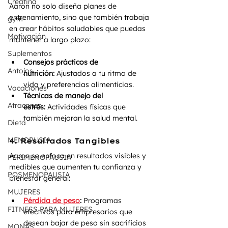
Creatina
Aaron no solo diseña planes de 
entrenamiento, sino que también trabaja 
gym
en crear hábitos saludables que puedas 
Motivación
mantener a largo plazo:
Suplementos
Consejos prácticos de 
Antojos
nutrición:
 Ajustados a tu ritmo de 
vida y preferencias alimenticias.
Vacaciones
Técnicas de manejo del 
Atracones
estrés:
 Actividades físicas que 
también mejoran la salud mental.
Dieta
MENOPUSIA
4. Resultados Tangibles
Aaron se enfoca en resultados visibles y 
PERIMENOPAUSIA
medibles que aumenten tu confianza y 
POSMENOPAUSIA
bienestar general:
MUJERES
Pérdida de peso
:
 Programas 
FITNESS PARA MUJERES
efectivos para empresarios que 
desean bajar de peso sin sacrificios 
MONAS