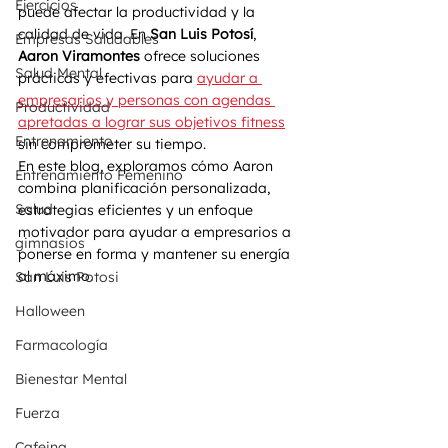
Ejercicios
puede afectar la productividad y la 
calidad de vida. En 
San Luis Potosí
, 
Empresas Saludables
Aaron Viramontes
 ofrece soluciones 
Salud Mental
prácticas y efectivas para 
ayudar a 
empresarios y personas con agendas 
Productividad
apretadas a lograr sus objetivos fitness
Entrenamiento
sin comprometer su tiempo.
En este blog, exploramos cómo Aaron 
Entrenamiento Femenino
combina planificación personalizada, 
Salud
estrategias eficientes y un enfoque 
motivador para ayudar a empresarios a 
gimnasios
ponerse en forma y mantener su energía 
al máximo.
San Luis Potosi
Halloween
Farmacología
Bienestar Mental
Fuerza
Cafeina