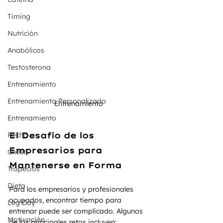
Timing
Nutrición
Anabólicos
Testosterona
Entrenamiento
Entrenamiento Personalizado
Entrenamiento 
Entrenamiento
Pecho
El Desafío de los 
Empresarios para 
Chest
Mantenerse en Forma
Trapecios
Dieta
Para los empresarios y profesionales 
ocupados, encontrar tiempo para 
Leg Day
entrenar puede ser complicado. Algunos 
Motivación
de los principales retos incluyen: