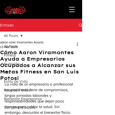
Entrada
All Posts
aaron osiel Viramontes Acosta
All Posts
13 mar 2025
Cómo Aaron Viramontes
Fitness
Ayuda a Empresarios
Nutrición
Ocupados a Alcanzar sus
Metas Fitness en San Luis
TRX
Potosí
Estilo de Vida
La vida de un empresario o profesional 
ocupado está llena de compromisos, 
Recetas Fitness
largas jornadas laborales y 
Bienestar Empresarial
responsabilidades que dejan poco 
tiempo para cuidar la salud. Sin 
SUPLEMENTACÓN
embargo, descuidar el bienestar físico 