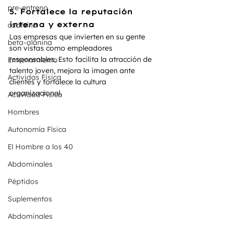
pre-entreno
5. 
Fortalece la reputación 
interna y externa
caafeína
Las empresas que invierten en su gente 
beta-alanina
son vistas como empleadores 
responsables. Esto facilita la atracción de 
Entrenamiento
talento joven, mejora la imagen ante 
Actividas Fisica
clientes y fortalece la cultura 
organizacional.
Actividad Fisica
Hombres
Autonomía Física
El Hombre a los 40
Abdominales
Péptidos
Suplementos
Abdominales