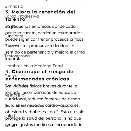
Gimnasio
3. 
Mejora la retención del 
Carga Progresiva
talento
Salud
En pequeñas empresas donde cada 
persona cuenta, perder un colaborador 
Funcional
puede significar frenar procesos críticos. 
El bienestar promueve la lealtad, el 
Fuerza
sentido de pertenencia y mejora el clima 
Testosterona
laboral.
Hombres en la Mediana Edad
4. 
Disminuye el riesgo de 
Fuerza
enfermedades crónicas
Grasa Corporal
Actividades físicas breves durante la 
jornada, acompañadas de educación 
MÚSCULO
nutricional, reducen factores de riesgo 
para enfermedades cardiovasculares, 
Perdida de grasa
obesidad y diabetes tipo 2. Esto no solo 
salud
protege la salud del personal, sino que 
reduce gastos médicos e incapacidades.
Salud