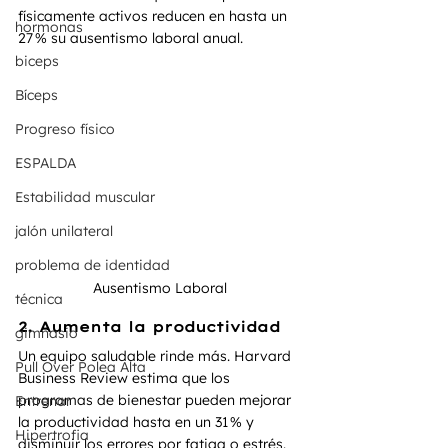
físicamente activos reducen en hasta un 
hormonas
27 % su ausentismo laboral anual.
biceps
Bíceps
Progreso físico
ESPALDA
Estabilidad muscular
jalón unilateral
problema de identidad
Ausentismo Laboral
técnica
2. 
Aumenta la productividad
gimnasio
Un equipo saludable rinde más. Harvard 
Pull Over Polea Alta
Business Review estima que los 
programas de bienestar pueden mejorar 
Entrenar
la productividad hasta en un 31 % y 
Hipertrofia
disminuir los errores por fatiga o estrés.