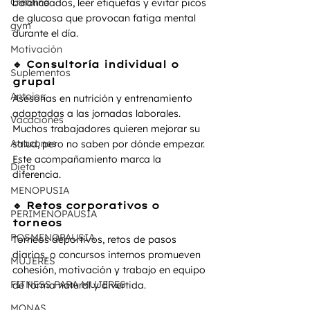
Creatina
balanceados, leer etiquetas y evitar picos 
de glucosa que provocan fatiga mental 
gym
durante el día.
Motivación
🔹 Consultoría individual o 
Suplementos
grupal
Antojos
Asesorías en nutrición y entrenamiento 
adaptadas a las jornadas laborales. 
Vacaciones
Muchos trabajadores quieren mejorar su 
Atracones
salud, pero no saben por dónde empezar. 
Este acompañamiento marca la 
Dieta
diferencia.
MENOPUSIA
🔹 Retos corporativos o 
PERIMENOPAUSIA
torneos
POSMENOPAUSIA
Torneos deportivos, retos de pasos 
diarios, o concursos internos promueven 
MUJERES
cohesión, motivación y trabajo en equipo 
FITNESS PARA MUJERES
de forma natural y divertida.
MONAS