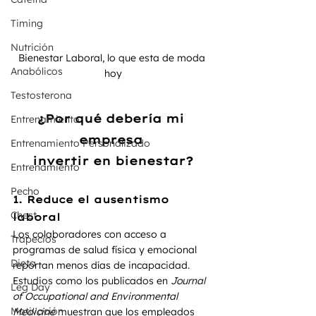
Timing
Nutrición
Bienestar Laboral, lo que esta de moda 
Anabólicos
hoy
Testosterona
¿Por qué debería mi 
Entrenamiento
empresa 
Entrenamiento Personalizado
invertir en bienestar?
Entrenamiento
Pecho
1. 
Reduce el ausentismo 
Chest
laboral
Los colaboradores con acceso a 
Trapecios
programas de salud física y emocional 
Dieta
reportan menos días de incapacidad. 
Estudios como los publicados en 
Journal 
Leg Day
of Occupational and Environmental 
Motivación
Medicine
 muestran que los empleados 