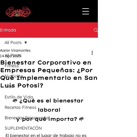
Entrada
All Posts
Aarón Viramontes
All Posts
14 ago 2025
Bienestar Corporativo en
Fitness
Empresas Pequeñas: ¿Por
Nutrición
Qué Implementarlo en San
Luis Potosí?
TRX
Estilo de Vida
🌱 ¿Qué es el bienestar 
Recetas Fitness
laboral
Bienestar Empresarial
 y por qué importa? 🌱
SUPLEMENTACÓN
El bienestar en el lugar de trabajo no es 