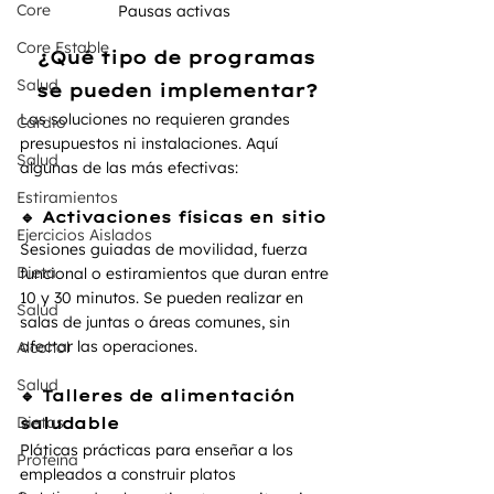
Core
Pausas activas 
Core Estable
 ¿Qué tipo de programas 
Salud
se pueden implementar?
Las soluciones no requieren grandes 
Cardio
presupuestos ni instalaciones. Aquí 
Salud
algunas de las más efectivas:
Estiramientos
🔹 Activaciones físicas en sitio
Ejercicios Aislados
Sesiones guiadas de movilidad, fuerza 
Dieta
funcional o estiramientos que duran entre 
10 y 30 minutos. Se pueden realizar en 
Salud
salas de juntas o áreas comunes, sin 
afectar las operaciones.
Alcohol
Salud
🔹 Talleres de alimentación 
Dietas
saludable
Pláticas prácticas para enseñar a los 
Proteína
empleados a construir platos 