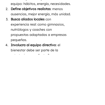
equipo: hábitos, energía, necesidades.
Define objetivos realistas
: menos 
ausencias, mejor energía, más unidad.
Busca aliados locales
 con 
experiencia real: como gimnasios, 
nutriólogos y coaches con 
propuestas adaptadas a empresas 
pequeñas.
Involucra al equipo directivo
: el 
bienestar debe ser parte de la 
estrategia, no un “extra”. 
Mide, mejora y repite
: usa encuestas, 
seguimiento y testimonios para 
mejorar cada ciclo.  
Escríbenos y recibe una evaluación gratuita.