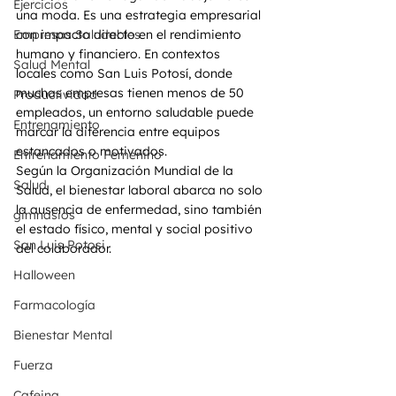
Ejercicios
una moda. Es una estrategia empresarial 
Empresas Saludables
con impacto directo en el rendimiento 
humano y financiero. En contextos 
Salud Mental
locales como San Luis Potosí, donde 
muchas empresas tienen menos de 50 
Productividad
empleados, un entorno saludable puede 
Entrenamiento
marcar la diferencia entre equipos 
estancados o motivados.
Entrenamiento Femenino
Según la Organización Mundial de la 
Salud
Salud, el bienestar laboral abarca no solo 
la ausencia de enfermedad, sino también 
gimnasios
el estado físico, mental y social positivo 
San Luis Potosi
del colaborador.
Halloween
Farmacología
Bienestar Mental
Fuerza
Cafeina