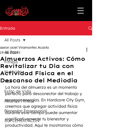
Entrada
All Posts
aaron osiel Viramontes Acosta
All Posts
19 dic 2024
Almuerzos Activos: Cómo
Fitness
Revitalizar tu Día con
Nutrición
Actividad Física en el
Descanso del Mediodía
TRX
La hora del almuerzo es un momento 
Estilo de Vida
perfecto para desconectar del trabajo y 
recargar energías. En Hardcore City Gym, 
Recetas Fitness
creemos que agregar actividad física 
Bienestar Empresarial
durante este tiempo puede aumentar 
significativamente tu bienestar y 
SUPLEMENTACÓN
productividad. Aquí te mostramos cómo 