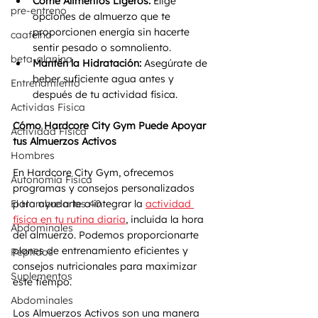
Come Alimentos Ligeros:
 Elige 
pre-entreno
opciones de almuerzo que te 
proporcionen energía sin hacerte 
caafeína
sentir pesado o somnoliento.
beta-alanina
Mantén la Hidratación:
 Asegúrate de 
beber suficiente agua antes y 
Entrenamiento
después de tu actividad física.
Actividas Fisica
Cómo Hardcore City Gym Puede Apoyar 
Actividad Fisica
tus Almuerzos Activos 
Hombres
En Hardcore City Gym, ofrecemos 
Autonomía Física
programas y consejos personalizados 
El Hombre a los 40
para ayudarte a integrar la 
actividad 
física en tu rutina diaria
, incluida la hora 
Abdominales
del almuerzo. Podemos proporcionarte 
planes de entrenamiento eficientes y 
Péptidos
consejos nutricionales para maximizar 
Suplementos
este tiempo.
Abdominales
Los Almuerzos Activos son una manera 