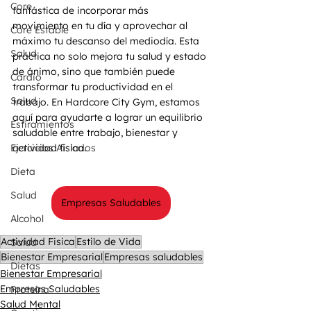
Core
fantástica de incorporar más 
movimiento en tu día y aprovechar al 
Core Estable
máximo tu descanso del mediodía. Esta 
Salud
práctica no solo mejora tu salud y estado 
de ánimo, sino que también puede 
Cardio
transformar tu productividad en el 
Salud
trabajo. En Hardcore City Gym, estamos 
aquí para ayudarte a lograr un equilibrio 
Estiramientos
saludable entre trabajo, bienestar y 
Ejercicios Aislados
actividad física.
Dieta
Salud
Empresas Saludables
Alcohol
Actividad Fisica
Estilo de Vida
Salud
Bienestar Empresarial
Empresas saludables
Dietas
Bienestar Empresarial
Empresas Saludables
Proteína
Salud Mental