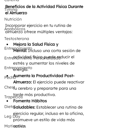
Beneficios de la Actividad Física Durante 
Timing
el Almuerzo 
Nutrición
Incorporar ejercicio en tu rutina de 
Anabólicos
almuerzo ofrece múltiples ventajas:
Testosterona
Mejora la Salud Física y 
Entrenamiento
Mental:
 Incluso una corta sesión de 
actividad física puede reducir el 
Entrenamiento Personalizado
estrés y aumentar los niveles de 
Entrenamiento
energía.
Aumenta la Productividad Post-
Pecho
Almuerzo:
 El ejercicio puede reactivar 
Chest
tu cerebro y prepararte para una 
tarde más productiva.
Trapecios
Fomenta Hábitos 
Dieta
Saludables:
 Establecer una rutina de 
ejercicio regular, incluso en la oficina, 
Leg Day
promueve un estilo de vida más 
Motivación
activo.