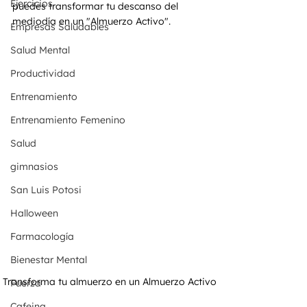
Ejercicios
puedes transformar tu descanso del 
mediodía en un "Almuerzo Activo".
Empresas Saludables
Salud Mental
Productividad
Entrenamiento
Entrenamiento Femenino
Salud
gimnasios
San Luis Potosi
Halloween
Farmacología
Bienestar Mental
Transforma tu almuerzo en un Almuerzo Activo
Fuerza
Cafeina