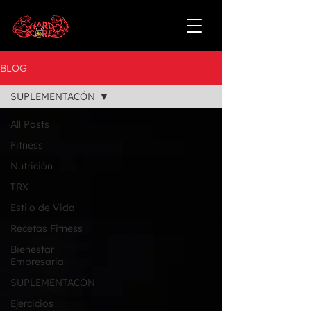
BLOG
SUPLEMENTACÓN
All Posts
Fitness
Nutrición
TRX
Estilo de Vida
Recetas Fitness
Bienestar
Empresarial
SUPLEMENTACÓN
Ejercicios