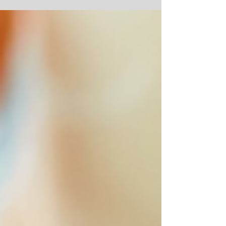
cambios epigenéticos. Está diseñado
específicamente para motivar y guiar a
hombres profesionales de +35 años que
desean regresar al gimnasio de manera
eficiente, segura y sin frustraciones.