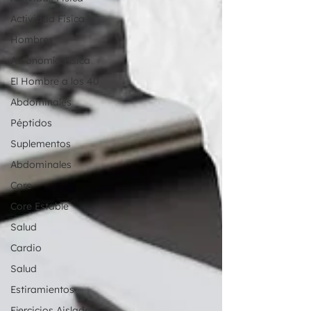
Actividad Fisica
Hombres
Autonomía Física
El Hombre a los 40
Abdominales
Péptidos
Suplementos
Abdominales
Core
Core Estable
Salud
Cardio
Salud
Estiramientos
Ejercicios Aislados