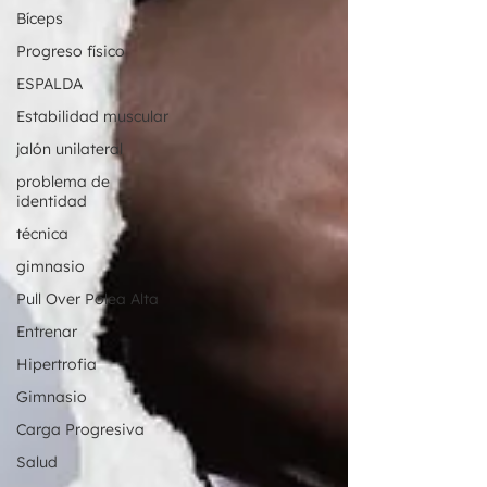
Bíceps
Progreso físico
ESPALDA
Estabilidad muscular
jalón unilateral
problema de
identidad
técnica
gimnasio
Pull Over Polea Alta
Entrenar
Hipertrofia
Gimnasio
Carga Progresiva
Salud