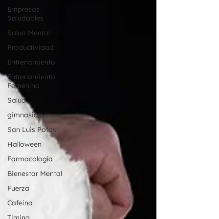
Empresas
Saludables
Salud Mental
Productividad
Entrenamiento
Entrenamiento
Femenino
Salud
gimnasios
San Luis Potosi
Halloween
Farmacología
Bienestar Mental
Fuerza
Cafeina
Timing