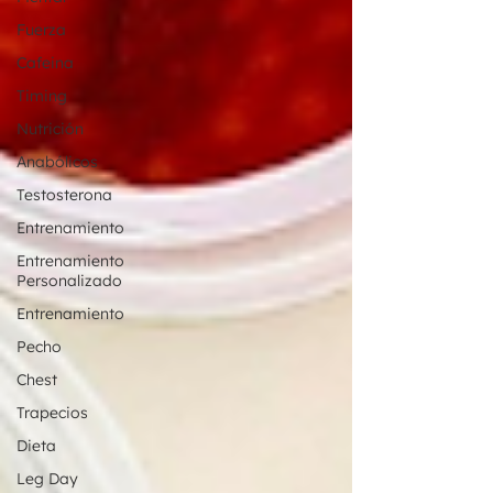
Fuerza
Cafeina
Timing
Nutrición
Anabólicos
Testosterona
Entrenamiento
Entrenamiento
Personalizado
Entrenamiento
Pecho
Chest
Trapecios
Dieta
Leg Day