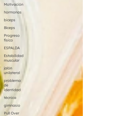
Motivación
hormonas
biceps
Bíceps
Progreso
físico
ESPALDA
Estabilidad
muscular
jalón
unilateral
problema
de
identidad
técnica
gimnasio
Pull Over