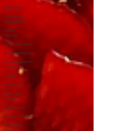
Ejercicios
Empresas
Saludables
Salud
Mental
Productividad
Entrenamiento
Entrenamiento
Femenino
Salud
gimnasios
San Luis
Potosi
Halloween
Farmacología
Bienestar
Mental