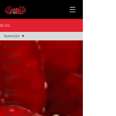
BLOG
Nutrición
All Posts
Fitness
Nutrición
TRX
Estilo de
Vida
Recetas
Fitness
Bienestar
Empresarial
SUPLEMENTACÓN