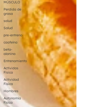
MÚSCULO
Perdida de
grasa
salud
Salud
pre-entreno
caafeína
beta-
alanina
Entrenamiento
Actividas
Fisica
Actividad
Fisica
Hombres
Autonomía
Física