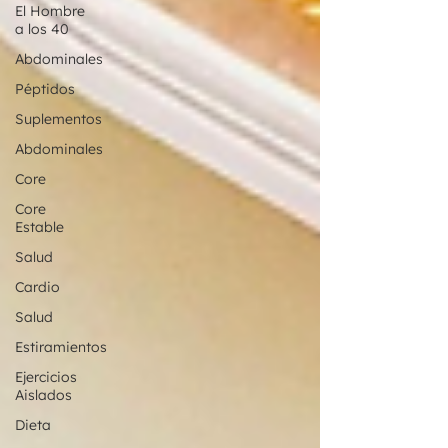
El Hombre
a los 40
Abdominales
Péptidos
Suplementos
Abdominales
Core
Core
Estable
Salud
Cardio
Salud
Estiramientos
Ejercicios
Aislados
Dieta