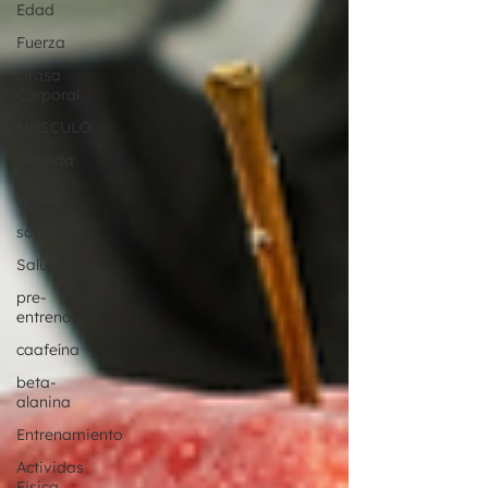
Edad
Fuerza
Grasa
Corporal
MÚSCULO
Perdida
de
grasa
salud
Salud
pre-
entreno
caafeína
beta-
alanina
Entrenamiento
Actividas
Fisica