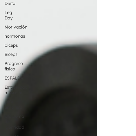
Dieta
Leg
Day
Motivación
hormonas
biceps
Bíceps
Progreso
físico
ESPALDA
Estabilidad
muscular
jalón
unilateral
problema
de
identidad