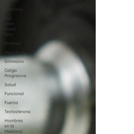
técnica
gimnasio
Pull
Over
Polea
Alta
Entrenar
Hipertrofia
Gimnasio
Carga
Progresiva
Salud
Funcional
Fuerza
Testosterona
Hombres
en la
Mediana