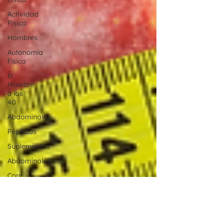
Actividad
Fisica
Hombres
Autonomía
Física
El
Hombre
a los
40
Abdominales
Péptidos
Suplementos
Abdominales
Core
Core
Estable
Salud